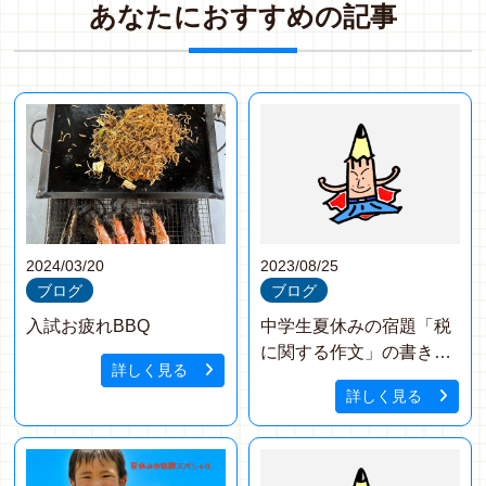
あ
な
た
に
お
す
す
め
の
記
事
2024/03/20
2023/08/25
ブログ
ブログ
入試お疲れBBQ
中学生夏休みの宿題「税
に関する作文」の書き方
詳しく見る
紹介
詳しく見る