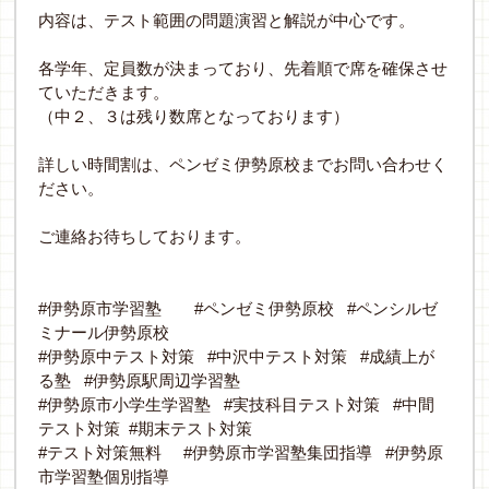
内容は、テスト範囲の問題演習と解説が中心です。
各学年、定員数が決まっており、先着順で席を確保させ
ていただきます。
（中２、３は残り数席となっております）
詳しい時間割は、ペンゼミ伊勢原校までお問い合わせく
ださい。
ご連絡お待ちしております。
#
#
#
伊勢原市学習塾
ペンゼミ伊勢原校
ペンシルゼ
ミナール伊勢原校
#
#
#
伊勢原中テスト対策
中沢中テスト対策
成績上が
#
る塾
伊勢原駅周辺学習塾
#
#
#
伊勢原市小学生学習塾
実技科目テスト対策
中間
#
テスト対策
期末テスト対策
#
#
#
テスト対策無料
伊勢原市学習塾集団指導
伊勢原
市学習塾個別指導