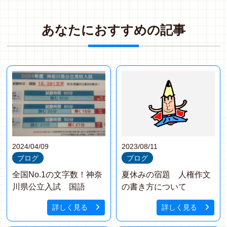
あ
な
た
に
お
す
す
め
の
記
事
2024/04/09
2023/08/11
ブログ
ブログ
全国No.1の文字数！神奈
夏休みの宿題 人権作文
川県公立入試 国語
の書き方について
詳しく見る
詳しく見る