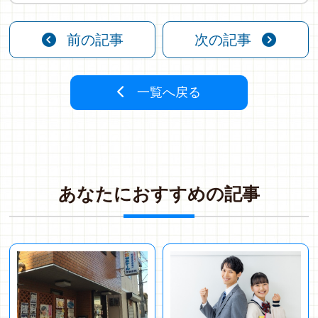
前の記事
次の記事
一覧へ戻る
あ
な
た
に
お
す
す
め
の
記
事