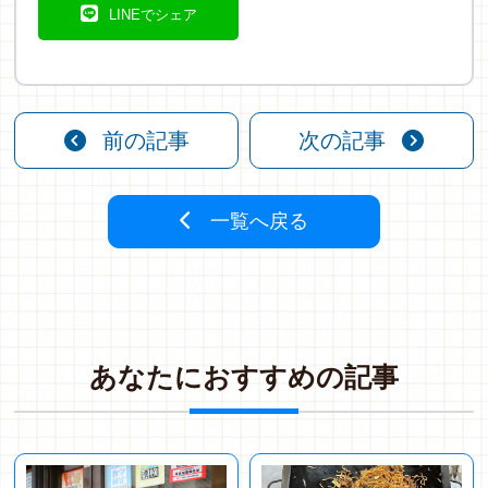
LINEでシェア
前の記事
次の記事
一覧へ戻る
あ
な
た
に
お
す
す
め
の
記
事